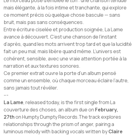
Le morceau pose d’emblée le ton : une chanson tendue
mais élégante, à la fois intime et tranchante, qui explore
ce moment précis où quelque chose bascule — sans
bruit, mais pas sans conséquences.
Entre écriture ciselée et production soignée,
La Lame
avance à découvert. C’est une chanson de l’instant
d’après, quand les mots arrivent trop tard et que la lucidité
fait un peu mal, mais libère quand même. L’univers est
cohérent, sensible, avec une vraie attention portée à la
narration et aux textures sonores.
Ce premier extrait ouvre la porte d’un album pensé
comme un ensemble, où chaque morceau éclaire l’autre,
sans jamais tout révéler.
---
La Lame
, released today, is the first single from
La
couverture des choses
, an album due on
February,
27th
on Humpty Dumpty Records.The track explores
relationships through the prism of anger, pairing a
luminous melody with backing vocals written by
Claire