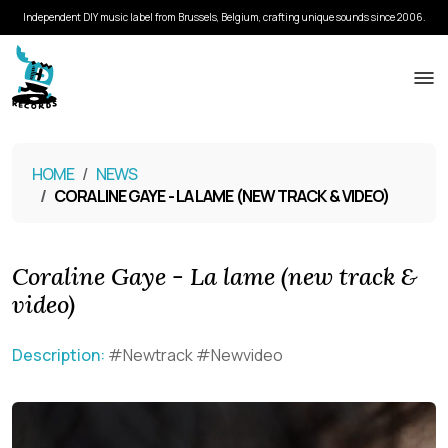
Independent DIY music label from Brussels, Belgium, crafting unique sounds since 2006.
HOME
NEWS
CORALINE GAYE - LA LAME (NEW TRACK & VIDEO)
Coraline Gaye - La lame (new track &
video)
Description:
#Newtrack #Newvideo