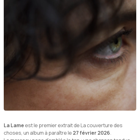
La Lame
est le premier extrait de
La couverture des
choses
, un album à paraître le
27 février 2026
.